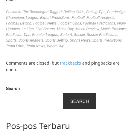
Posted in:
Tak Berkategori
Tagged:
Betting Odds
,
Betting Tips
,
Bundesliga
,
Champions League
,
Expert Predictions
,
Football
,
Football Analysis
,
Football Betting
,
Football News
,
Football Odds
,
Football Predictions
,
Injury
Updates
,
La Liga
,
Live Scores
,
Match Day
,
Match Preview
,
Match Previews
,
Prediction Tips
,
Premier League
,
Serie A
,
Soccer
,
Soccer Predictions
,
Sports
,
Sports Analysis
,
Sports Betting
,
Sports News
,
Sports Predictions
,
Team Form
,
Team News
,
World Cup
Comments are closed, but
trackbacks
and pingbacks are
open.
Search
SEARCH
Pos-pos Terbaru