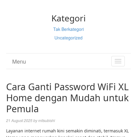
Kategori
Tak Berkategori
Uncategorized
Menu
TOGGL
NAVIGA
Cara Ganti Password WiFi XL
Home dengan Mudah untuk
Pemula
21 August 2025
by
mitsubishi
Layanan internet rumah kini semakin diminati, termasuk XL