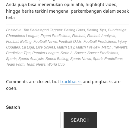
Anda juga bisa menemukan opini ahli, highlight video,
hingga berita terkini mengenai perkembangan dalam sepak
bola.
Posted in:
Tak Berkategori
Tagged:
Betting Odds
,
Betting Tips
,
Bundesliga
,
Champions League
,
Expert Predictions
,
Football
,
Football Analysis
,
Football Betting
,
Football News
,
Football Odds
,
Football Predictions
,
Injury
Updates
,
La Liga
,
Live Scores
,
Match Day
,
Match Preview
,
Match Previews
,
Prediction Tips
,
Premier League
,
Serie A
,
Soccer
,
Soccer Predictions
,
Sports
,
Sports Analysis
,
Sports Betting
,
Sports News
,
Sports Predictions
,
Team Form
,
Team News
,
World Cup
Comments are closed, but
trackbacks
and pingbacks are
open.
Search
SEARCH