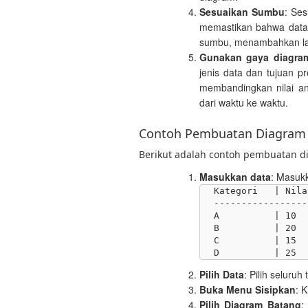
Sesuaikan Sumbu
: Ses
memastikan bahwa data
sumbu, menambahkan labe
Gunakan gaya diagra
jenis data dan tujuan p
membandingkan nilai an
dari waktu ke waktu.
Contoh Pembuatan Diagram 
Berikut adalah contoh pembuatan di
Masukkan data
: Masukk
Kategori   | Nilai
-----------------

A          | 10

B          | 20

C          | 15

Pilih Data
: Pilih seluruh 
Buka Menu Sisipkan
: K
Pilih Diagram Batang
: