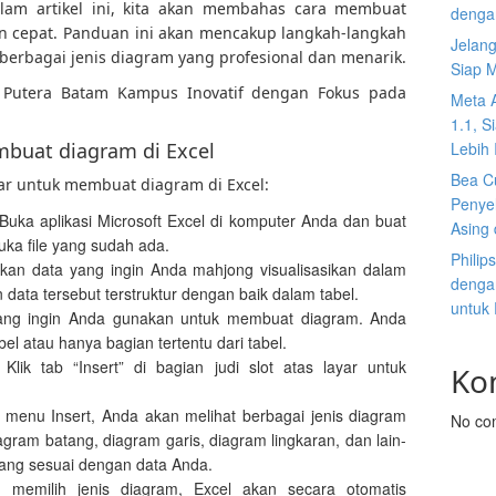
alam artikel ini, kita akan membahas cara membuat
denga
n cepat. Panduan ini akan mencakup langkah-langkah
Jelan
 berbagai jenis diagram yang profesional dan menarik.
Siap 
s Putera Batam Kampus Inovatif dengan Fokus pada
Meta 
1.1, S
buat diagram di Excel
Lebih I
Bea C
ar untuk membuat diagram di Excel:
Penyel
 Buka aplikasi Microsoft Excel di komputer Anda dan buat
Asing 
uka file yang sudah ada.
Philip
kan data yang ingin Anda mahjong visualisasikan dalam
dengan
 data tersebut terstruktur dengan baik dalam tabel.
untuk
 yang ingin Anda gunakan untuk membuat diagram. Anda
el atau hanya bagian tertentu dari tabel.
 Klik tab “Insert” di bagian judi slot atas layar untuk
Ko
i menu Insert, Anda akan melihat berbagai jenis diagram
No co
iagram batang, diagram garis, diagram lingkaran, dan lain-
m yang sesuai dengan data Anda.
h memilih jenis diagram, Excel akan secara otomatis