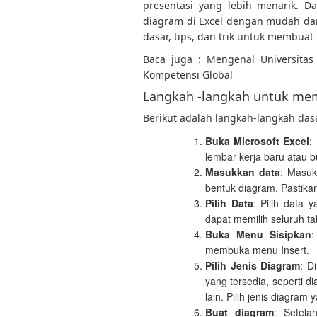
presentasi yang lebih menarik. D
diagram di Excel dengan mudah da
dasar, tips, dan trik untuk membuat
Baca juga : Mengenal Universita
Kompetensi Global
Langkah -langkah untuk mem
Berikut adalah langkah-langkah das
Buka Microsoft Excel
:
lembar kerja baru atau b
Masukkan data
: Masuk
bentuk diagram. Pastikan
Pilih Data
: Pilih data
dapat memilih seluruh tab
Buka Menu Sisipkan
:
membuka menu Insert.
Pilih Jenis Diagram
: D
yang tersedia, seperti d
lain. Pilih jenis diagra
Buat diagram
: Setela