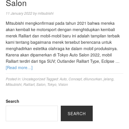
Salon
11 January 2022
by
mitsubishi
Mitsubishi mengkonfirmasi pada tahun 2021 bahwa mereka
akan kembali ke motorsport dengan menghidupkan kembali
merek Ralliart dan mobil-mobil baru ini adalah tampilan terbaik
kami tentang bagaimana merek tersebut berencana untuk
menghadirkan estetika olahraga ke dalam mobil produksinya.
Karena akan dipamerkan di Tokyo Auto Salon 2022, mobil
Ralliart terdiri dari tiga SUV; Outlander Ralliart Type, Eclipse …
[Read more…]
Posted in:
Uncategorized
Tagged:
Auto
,
Concept
,
diluncurkan
,
jelang
,
Mitsubishi
,
Ralliart
,
Salon
,
Tokyo
,
Vision
Search
SEARCH