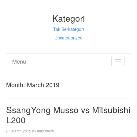
Kategori
Tak Berkategori
Uncategorized
Menu
TOGGL
NAVIGA
Month:
March 2019
SsangYong Musso vs Mitsubishi
L200
27 March 2019
by
mitsubishi