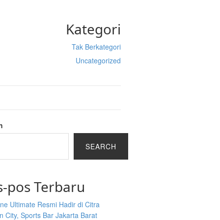
Kategori
Tak Berkategori
Uncategorized
h
SEARCH
s-pos Terbaru
ine Ultimate Resmi Hadir di Citra
 City, Sports Bar Jakarta Barat