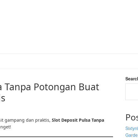
Searc
sa Tanpa Potongan Buat
is
Po
it gampang dan praktis,
Slot Deposit Pulsa Tanpa
nget!
Sixtyn
Garden