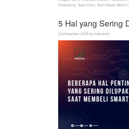
Predictions
,
Team Form
,
Team News
,
World 
5 Hal yang Sering 
24 December 2025
by
mitsubishi