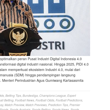
ptimalkan peran Pusat Industri Digital Indonesia 4.0
nsformasi digital industri nasional. Hingga 2025, PIDI 4.0
alam memperkuat ekosistem Industri 4.0, mulai dari
 manusia (SDM) hingga pendampingan langsung
tri. Menteri Perindustrian Agus Gumiwang Kartasasmita
dds
,
Betting Tips
,
Bundesliga
,
Champions League
,
Expert
all Betting
,
Football News
,
Football Odds
,
Football Predictions
,
Day
,
Match Preview
,
Match Previews
,
Prediction Tips
,
Premier
Sports
,
Sports Analysis
,
Sports Betting
,
Sports News
,
Sports