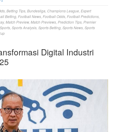
dds
,
Betting Tips
,
Bundesliga
,
Champions League
,
Expert
all Betting
,
Football News
,
Football Odds
,
Football Predictions
,
Day
,
Match Preview
,
Match Previews
,
Prediction Tips
,
Premier
Sports
,
Sports Analysis
,
Sports Betting
,
Sports News
,
Sports
Cup
nsformasi Digital Industri
025