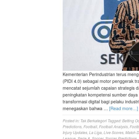
Kementerian Perindustrian terus mengo
(PIDI 4.0) sebagai motor penggerak tra
mencatat sejumlah capaian strategis d
peningkatan kompetensi sumber daya
transformasi digital bagi pelaku indus
menegaskan bahwa …
[Read more…]
Posted in:
Tak Berkategori
Tagged:
Betting O
Predictions
,
Football
,
Football Analysis
,
Footb
Injury Updates
,
La Liga
,
Live Scores
,
Match 
League
,
Serie A
,
Soccer
,
Soccer Predictions
,