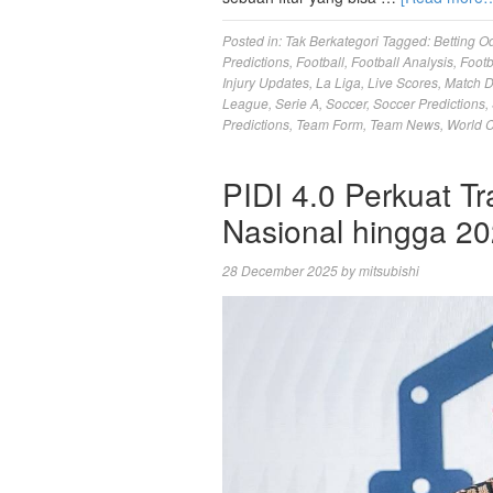
Posted in:
Tak Berkategori
Tagged:
Betting O
Predictions
,
Football
,
Football Analysis
,
Footb
Injury Updates
,
La Liga
,
Live Scores
,
Match 
League
,
Serie A
,
Soccer
,
Soccer Predictions
,
Predictions
,
Team Form
,
Team News
,
World 
PIDI 4.0 Perkuat Tra
Nasional hingga 2
28 December 2025
by
mitsubishi