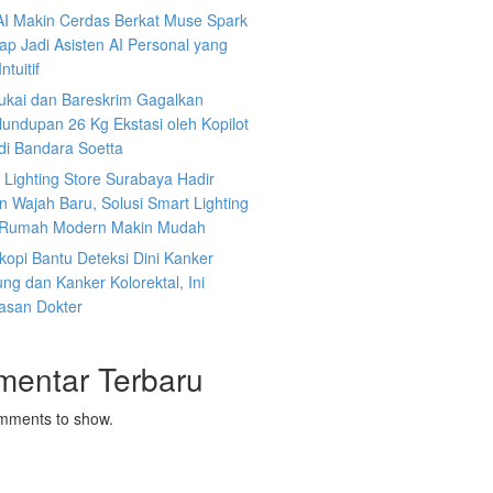
AI Makin Cerdas Berkat Muse Spark
iap Jadi Asisten AI Personal yang
ntuitif
ukai dan Bareskrim Gagalkan
undupan 26 Kg Ekstasi oleh Kopilot
di Bandara Soetta
s Lighting Store Surabaya Hadir
 Wajah Baru, Solusi Smart Lighting
 Rumah Modern Makin Mudah
opi Bantu Deteksi Dini Kanker
g dan Kanker Kolorektal, Ini
lasan Dokter
mentar Terbaru
mments to show.