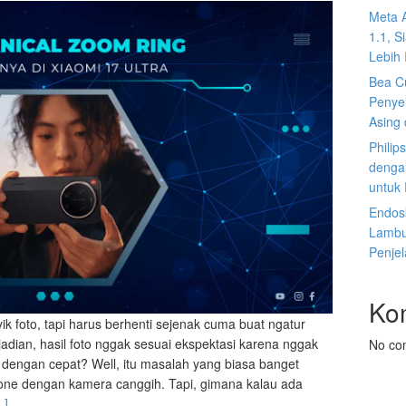
Meta 
1.1, S
Lebih I
Bea C
Penyel
Asing 
Philip
dengan
untuk
Endosk
Lambun
Penje
Ko
ik foto, tapi harus berhenti sejenak cuma buat ngatur
jadian, hasil foto nggak sesuai ekspektasi karena nggak
No co
dengan cepat? Well, itu masalah yang biasa banget
one dengan kamera canggih. Tapi, gimana kalau ada
…]