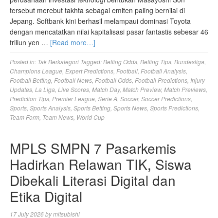
tersebut merebut takhta sebagai emiten paling bernilai di
Jepang. Softbank kini berhasil melampaui dominasi Toyota
dengan mencatatkan nilai kapitalisasi pasar fantastis sebesar 46
triliun yen …
[Read more…]
Posted in:
Tak Berkategori
Tagged:
Betting Odds
,
Betting Tips
,
Bundesliga
,
Champions League
,
Expert Predictions
,
Football
,
Football Analysis
,
Football Betting
,
Football News
,
Football Odds
,
Football Predictions
,
Injury
Updates
,
La Liga
,
Live Scores
,
Match Day
,
Match Preview
,
Match Previews
,
Prediction Tips
,
Premier League
,
Serie A
,
Soccer
,
Soccer Predictions
,
Sports
,
Sports Analysis
,
Sports Betting
,
Sports News
,
Sports Predictions
,
Team Form
,
Team News
,
World Cup
MPLS SMPN 7 Pasarkemis
Hadirkan Relawan TIK, Siswa
Dibekali Literasi Digital dan
Etika Digital
17 July 2026
by
mitsubishi