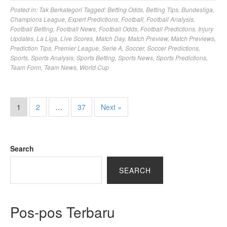
Posted in:
Tak Berkategori
Tagged:
Betting Odds
,
Betting Tips
,
Bundesliga
,
Champions League
,
Expert Predictions
,
Football
,
Football Analysis
,
Football Betting
,
Football News
,
Football Odds
,
Football Predictions
,
Injury
Updates
,
La Liga
,
Live Scores
,
Match Day
,
Match Preview
,
Match Previews
,
Prediction Tips
,
Premier League
,
Serie A
,
Soccer
,
Soccer Predictions
,
Sports
,
Sports Analysis
,
Sports Betting
,
Sports News
,
Sports Predictions
,
Team Form
,
Team News
,
World Cup
1
2
…
37
Next »
Search
SEARCH
Pos-pos Terbaru