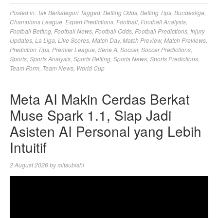
Posted in:
Tak Berkategori
Tagged:
Betting Odds
,
Betting Tips
,
Bundesliga
,
Champions League
,
Expert Predictions
,
Football
,
Football Analysis
,
Football Betting
,
Football News
,
Football Odds
,
Football Predictions
,
Injury
Updates
,
La Liga
,
Live Scores
,
Match Day
,
Match Preview
,
Match Previews
,
Prediction Tips
,
Premier League
,
Serie A
,
Soccer
,
Soccer Predictions
,
Sports
,
Sports Analysis
,
Sports Betting
,
Sports News
,
Sports Predictions
,
Team Form
,
Team News
,
World Cup
Meta AI Makin Cerdas Berkat
Muse Spark 1.1, Siap Jadi
Asisten AI Personal yang Lebih
Intuitif
2 August 2026
by
mitsubishi