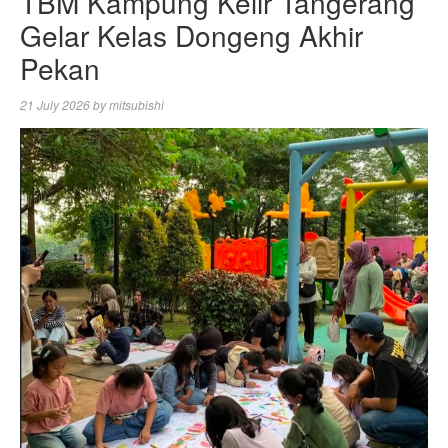
TBM Kampung Kelir Tangerang
Gelar Kelas Dongeng Akhir
Pekan
21 July 2026
by
mitsubishi