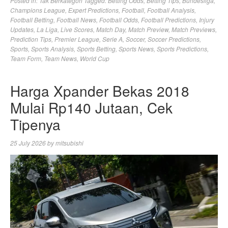
Posted in:
Tak Berkategori
Tagged:
Betting Odds
,
Betting Tips
,
Bundesliga
,
Champions League
,
Expert Predictions
,
Football
,
Football Analysis
,
Football Betting
,
Football News
,
Football Odds
,
Football Predictions
,
Injury
Updates
,
La Liga
,
Live Scores
,
Match Day
,
Match Preview
,
Match Previews
,
Prediction Tips
,
Premier League
,
Serie A
,
Soccer
,
Soccer Predictions
,
Sports
,
Sports Analysis
,
Sports Betting
,
Sports News
,
Sports Predictions
,
Team Form
,
Team News
,
World Cup
Harga Xpander Bekas 2018
Mulai Rp140 Jutaan, Cek
Tipenya
25 July 2026
by
mitsubishi