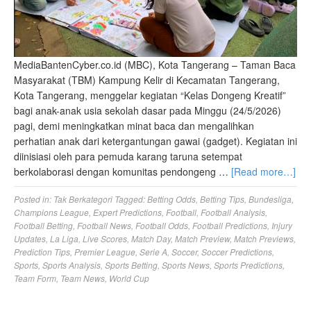
MediaBantenCyber.co.id (MBC), Kota Tangerang – Taman Baca
Masyarakat (TBM) Kampung Kelir di Kecamatan Tangerang,
Kota Tangerang, menggelar kegiatan “Kelas Dongeng Kreatif”
bagi anak-anak usia sekolah dasar pada Minggu (24/5/2026)
pagi, demi meningkatkan minat baca dan mengalihkan
perhatian anak dari ketergantungan gawai (gadget). Kegiatan ini
diinisiasi oleh para pemuda karang taruna setempat
berkolaborasi dengan komunitas pendongeng …
[Read more…]
Posted in:
Tak Berkategori
Tagged:
Betting Odds
,
Betting Tips
,
Bundesliga
,
Champions League
,
Expert Predictions
,
Football
,
Football Analysis
,
Football Betting
,
Football News
,
Football Odds
,
Football Predictions
,
Injury
Updates
,
La Liga
,
Live Scores
,
Match Day
,
Match Preview
,
Match Previews
,
Prediction Tips
,
Premier League
,
Serie A
,
Soccer
,
Soccer Predictions
,
Sports
,
Sports Analysis
,
Sports Betting
,
Sports News
,
Sports Predictions
,
Team Form
,
Team News
,
World Cup