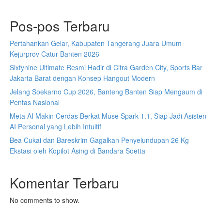
Pos-pos Terbaru
Pertahankan Gelar, Kabupaten Tangerang Juara Umum
Kejurprov Catur Banten 2026
Sixtynine Ultimate Resmi Hadir di Citra Garden City, Sports Bar
Jakarta Barat dengan Konsep Hangout Modern
Jelang Soekarno Cup 2026, Banteng Banten Siap Mengaum di
Pentas Nasional
Meta AI Makin Cerdas Berkat Muse Spark 1.1, Siap Jadi Asisten
AI Personal yang Lebih Intuitif
Bea Cukai dan Bareskrim Gagalkan Penyelundupan 26 Kg
Ekstasi oleh Kopilot Asing di Bandara Soetta
Komentar Terbaru
No comments to show.