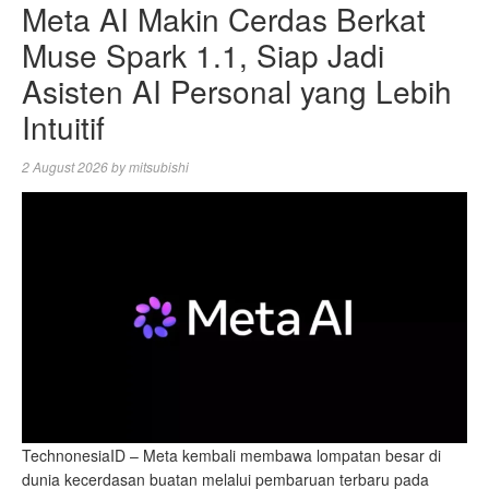
Meta AI Makin Cerdas Berkat
Muse Spark 1.1, Siap Jadi
Asisten AI Personal yang Lebih
Intuitif
2 August 2026
by
mitsubishi
TechnonesiaID – Meta kembali membawa lompatan besar di
dunia kecerdasan buatan melalui pembaruan terbaru pada