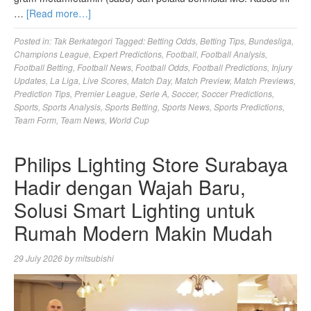
…
[Read more…]
Posted in:
Tak Berkategori
Tagged:
Betting Odds
,
Betting Tips
,
Bundesliga
,
Champions League
,
Expert Predictions
,
Football
,
Football Analysis
,
Football Betting
,
Football News
,
Football Odds
,
Football Predictions
,
Injury
Updates
,
La Liga
,
Live Scores
,
Match Day
,
Match Preview
,
Match Previews
,
Prediction Tips
,
Premier League
,
Serie A
,
Soccer
,
Soccer Predictions
,
Sports
,
Sports Analysis
,
Sports Betting
,
Sports News
,
Sports Predictions
,
Team Form
,
Team News
,
World Cup
Philips Lighting Store Surabaya
Hadir dengan Wajah Baru,
Solusi Smart Lighting untuk
Rumah Modern Makin Mudah
29 July 2026
by
mitsubishi