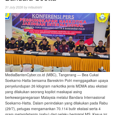
31 July 2026
by
mitsubishi
MediaBantenCyber.co.id (MBC), Tangerang — Bea Cukai
Soekarno-Hatta bersama Bareskrim Polri menggagalkan upaya
penyelundupan 26 kilogram narkotika jenis MDMA atau ekstasi
yang dilakukan seorang kopilot maskapai asing
berkewarganegaraan Malaysia melalui Bandara Internasional
Soekarno-Hatta. Dalam penindakan yang dilakukan pada Rabu
(29/7), petugas mengamankan 70.114 butir ekstasi serta 4
gram metamfetamin (sabu) dari pelaku berinisial MS. Kasus ini