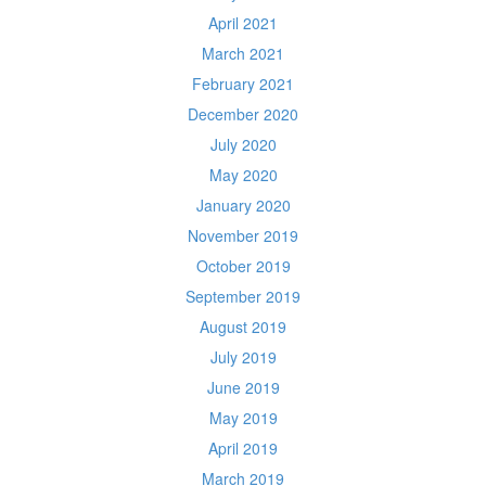
April 2021
March 2021
February 2021
December 2020
July 2020
May 2020
January 2020
November 2019
October 2019
September 2019
August 2019
July 2019
June 2019
May 2019
April 2019
March 2019