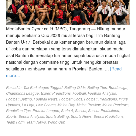
MediaBantenCyber.co.id (MBC), Tangerang — Hitung mundur
menuju Soekarno Cup 2026 mulai terasa bagi Tim Banteng
Banten U-17. Berbekal dua kemenangan beruntun dalam laga
uji coba dan persiapan yang terus dimatangkan, skuad muda
asal Banten itu menatap turnamen sepak bola usia muda tingkat
nasional dengan optimisme tinggi untuk mengukir prestasi
sekaligus membawa nama harum Provinsi Banten. …
[Read
more…]
Posted in:
Tak Berkategori
Tagged:
Betting Odds
,
Betting Tips
,
Bundesliga
,
Champions League
,
Expert Predictions
,
Football
,
Football Analysis
,
Football Betting
,
Football News
,
Football Odds
,
Football Predictions
,
Injury
Updates
,
La Liga
,
Live Scores
,
Match Day
,
Match Preview
,
Match Previews
,
Prediction Tips
,
Premier League
,
Serie A
,
Soccer
,
Soccer Predictions
,
Sports
,
Sports Analysis
,
Sports Betting
,
Sports News
,
Sports Predictions
,
Team Form
,
Team News
,
World Cup