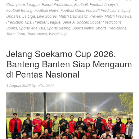
Champions League
,
Expert Predictions
,
Football
,
Football Analysis
,
Football Betting
,
Football News
,
Football Odds
,
Football Predictions
,
Injury
Updates
,
La Liga
,
Live Scores
,
Match Day
,
Match Preview
,
Match Previews
,
Prediction Tips
,
Premier League
,
Serie A
,
Soccer
,
Soccer Predictions
,
Sports
,
Sports Analysis
,
Sports Betting
,
Sports News
,
Sports Predictions
,
Team Form
,
Team News
,
World Cup
Jelang Soekarno Cup 2026,
Banteng Banten Siap Mengaum
di Pentas Nasional
4 August 2026
by
mitsubishi