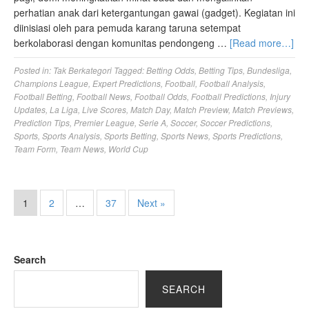
perhatian anak dari ketergantungan gawai (gadget). Kegiatan ini
diinisiasi oleh para pemuda karang taruna setempat
berkolaborasi dengan komunitas pendongeng …
[Read more…]
Posted in:
Tak Berkategori
Tagged:
Betting Odds
,
Betting Tips
,
Bundesliga
,
Champions League
,
Expert Predictions
,
Football
,
Football Analysis
,
Football Betting
,
Football News
,
Football Odds
,
Football Predictions
,
Injury
Updates
,
La Liga
,
Live Scores
,
Match Day
,
Match Preview
,
Match Previews
,
Prediction Tips
,
Premier League
,
Serie A
,
Soccer
,
Soccer Predictions
,
Sports
,
Sports Analysis
,
Sports Betting
,
Sports News
,
Sports Predictions
,
Team Form
,
Team News
,
World Cup
1
2
…
37
Next »
Search
SEARCH