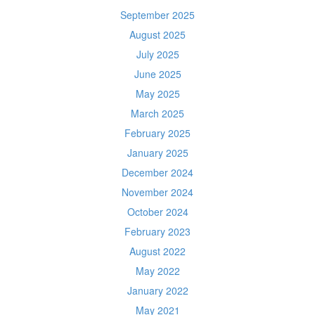
September 2025
August 2025
July 2025
June 2025
May 2025
March 2025
February 2025
January 2025
December 2024
November 2024
October 2024
February 2023
August 2022
May 2022
January 2022
May 2021