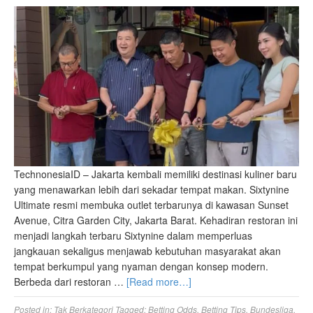
TechnonesiaID – Jakarta kembali memiliki destinasi kuliner baru
yang menawarkan lebih dari sekadar tempat makan. Sixtynine
Ultimate resmi membuka outlet terbarunya di kawasan Sunset
Avenue, Citra Garden City, Jakarta Barat. Kehadiran restoran ini
menjadi langkah terbaru Sixtynine dalam memperluas
jangkauan sekaligus menjawab kebutuhan masyarakat akan
tempat berkumpul yang nyaman dengan konsep modern.
Berbeda dari restoran …
[Read more…]
Posted in:
Tak Berkategori
Tagged:
Betting Odds
,
Betting Tips
,
Bundesliga
,