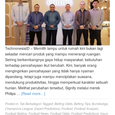
TechnonesiaID – Memilih lampu untuk rumah kini bukan lagi
sekadar mencari produk yang mampu menerangi ruangan.
Seiring berkembangnya gaya hidup masyarakat, kebutuhan
terhadap pencahayaan ikut berubah. Kini, banyak orang
menginginkan pencahayaan yang tidak hanya nyaman
dipandang, tetapi juga mampu menciptakan suasana,
mendukung produktivitas, hingga memperkuat karakter sebuah
hunian. Melihat perubahan tersebut, Signify melalui merek
Philips …
[Read more…]
Posted in:
Tak Berkategori
Tagged:
Betting Odds
,
Betting Tips
,
Bundesliga
,
Champions League
,
Expert Predictions
,
Football
,
Football Analysis
,
Football Betting
,
Football News
,
Football Odds
,
Football Predictions
,
Injury