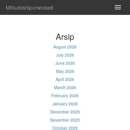
Mitsubishipurwodadi
TOGG
NAVI
Arsip
August 2026
July 2026
June 2026
May 2026
April 2026
March 2026
February 2026
January 2026
December 2025
November 2025
October 2025