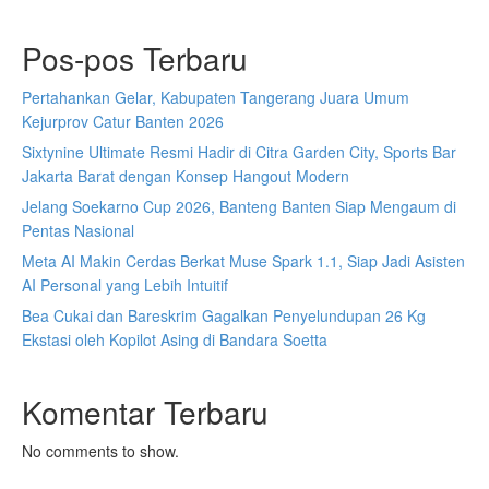
Pos-pos Terbaru
Pertahankan Gelar, Kabupaten Tangerang Juara Umum
Kejurprov Catur Banten 2026
Sixtynine Ultimate Resmi Hadir di Citra Garden City, Sports Bar
Jakarta Barat dengan Konsep Hangout Modern
Jelang Soekarno Cup 2026, Banteng Banten Siap Mengaum di
Pentas Nasional
Meta AI Makin Cerdas Berkat Muse Spark 1.1, Siap Jadi Asisten
AI Personal yang Lebih Intuitif
Bea Cukai dan Bareskrim Gagalkan Penyelundupan 26 Kg
Ekstasi oleh Kopilot Asing di Bandara Soetta
Komentar Terbaru
No comments to show.