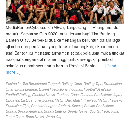
MediaBantenCyber.co.id (MBC), Tangerang — Hitung mundur
menuju Soekarno Cup 2026 mulai terasa bagi Tim Banteng
Banten U-17. Berbekal dua kemenangan beruntun dalam laga
uji coba dan persiapan yang terus dimatangkan, skuad muda
asal Banten itu menatap turnamen sepak bola usia muda tingkat
nasional dengan optimisme tinggi untuk mengukir prestasi
sekaligus membawa nama harum Provinsi Banten. …
[Read
more…]
Posted in:
Tak Berkategori
Tagged:
Betting Odds
,
Betting Tips
,
Bundesliga
,
Champions League
,
Expert Predictions
,
Football
,
Football Analysis
,
Football Betting
,
Football News
,
Football Odds
,
Football Predictions
,
Injury
Updates
,
La Liga
,
Live Scores
,
Match Day
,
Match Preview
,
Match Previews
,
Prediction Tips
,
Premier League
,
Serie A
,
Soccer
,
Soccer Predictions
,
Sports
,
Sports Analysis
,
Sports Betting
,
Sports News
,
Sports Predictions
,
Team Form
,
Team News
,
World Cup