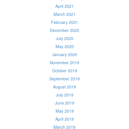
April 2021
March 2021
February 2021
December 2020
July 2020
May 2020
January 2020
November 2019
October 2019
September 2019
August 2019
July 2019
June 2019
May 2019
April 2019
March 2019