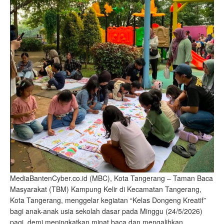
MediaBantenCyber.co.id (MBC), Kota Tangerang – Taman Baca
Masyarakat (TBM) Kampung Kelir di Kecamatan Tangerang,
Kota Tangerang, menggelar kegiatan “Kelas Dongeng Kreatif”
bagi anak-anak usia sekolah dasar pada Minggu (24/5/2026)
pagi, demi meningkatkan minat baca dan mengalihkan