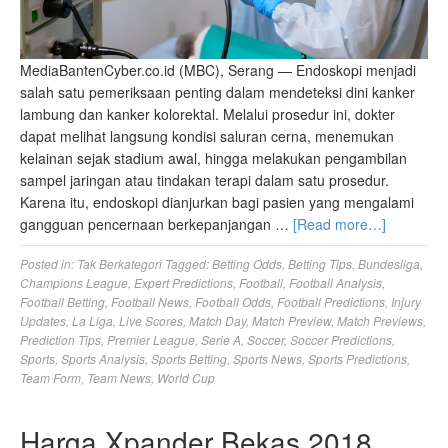
MediaBantenCyber.co.id (MBC), Serang — Endoskopi menjadi
salah satu pemeriksaan penting dalam mendeteksi dini kanker
lambung dan kanker kolorektal. Melalui prosedur ini, dokter
dapat melihat langsung kondisi saluran cerna, menemukan
kelainan sejak stadium awal, hingga melakukan pengambilan
sampel jaringan atau tindakan terapi dalam satu prosedur.
Karena itu, endoskopi dianjurkan bagi pasien yang mengalami
gangguan pencernaan berkepanjangan …
[Read more…]
Posted in:
Tak Berkategori
Tagged:
Betting Odds
,
Betting Tips
,
Bundesliga
,
Champions League
,
Expert Predictions
,
Football
,
Football Analysis
,
Football Betting
,
Football News
,
Football Odds
,
Football Predictions
,
Injury
Updates
,
La Liga
,
Live Scores
,
Match Day
,
Match Preview
,
Match Previews
,
Prediction Tips
,
Premier League
,
Serie A
,
Soccer
,
Soccer Predictions
,
Sports
,
Sports Analysis
,
Sports Betting
,
Sports News
,
Sports Predictions
,
Team Form
,
Team News
,
World Cup
Harga Xpander Bekas 2018