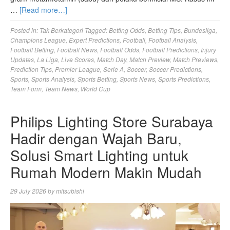
…
[Read more…]
Posted in:
Tak Berkategori
Tagged:
Betting Odds
,
Betting Tips
,
Bundesliga
,
Champions League
,
Expert Predictions
,
Football
,
Football Analysis
,
Football Betting
,
Football News
,
Football Odds
,
Football Predictions
,
Injury
Updates
,
La Liga
,
Live Scores
,
Match Day
,
Match Preview
,
Match Previews
,
Prediction Tips
,
Premier League
,
Serie A
,
Soccer
,
Soccer Predictions
,
Sports
,
Sports Analysis
,
Sports Betting
,
Sports News
,
Sports Predictions
,
Team Form
,
Team News
,
World Cup
Philips Lighting Store Surabaya
Hadir dengan Wajah Baru,
Solusi Smart Lighting untuk
Rumah Modern Makin Mudah
29 July 2026
by
mitsubishi