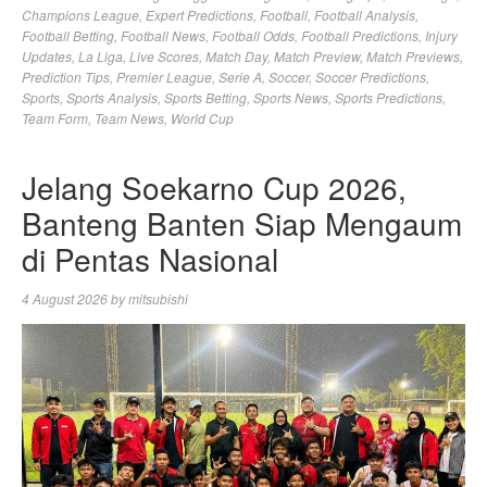
Champions League
,
Expert Predictions
,
Football
,
Football Analysis
,
Football Betting
,
Football News
,
Football Odds
,
Football Predictions
,
Injury
Updates
,
La Liga
,
Live Scores
,
Match Day
,
Match Preview
,
Match Previews
,
Prediction Tips
,
Premier League
,
Serie A
,
Soccer
,
Soccer Predictions
,
Sports
,
Sports Analysis
,
Sports Betting
,
Sports News
,
Sports Predictions
,
Team Form
,
Team News
,
World Cup
Jelang Soekarno Cup 2026,
Banteng Banten Siap Mengaum
di Pentas Nasional
4 August 2026
by
mitsubishi