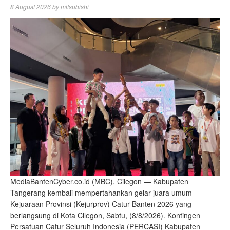
8 August 2026
by
mitsubishi
MediaBantenCyber.co.id (MBC), Cilegon — Kabupaten
Tangerang kembali mempertahankan gelar juara umum
Kejuaraan Provinsi (Kejurprov) Catur Banten 2026 yang
berlangsung di Kota Cilegon, Sabtu, (8/8/2026). Kontingen
Persatuan Catur Seluruh Indonesia (PERCASI) Kabupaten