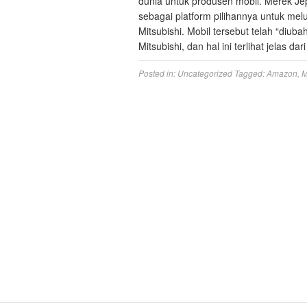
dunia untuk produsen mobil. Merek Jep
sebagai platform pilihannya untuk m
Mitsubishi. Mobil tersebut telah “diub
Mitsubishi, dan hal ini terlihat jelas d
Posted in:
Uncategorized
Tagged:
Amazon
,
M