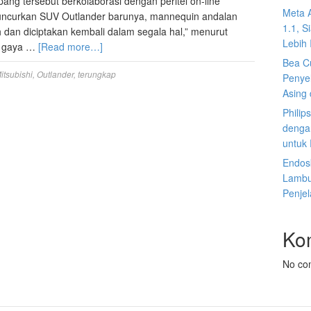
ang tersebut berkolaborasi dengan peritel on-line
Meta 
eluncurkan SUV Outlander barunya, mannequin andalan
1.1, S
ah dan diciptakan kembali dalam segala hal,” menurut
Lebih I
ari gaya …
[Read more…]
Bea C
itsubishi
,
Outlander
,
terungkap
Penyel
Asing 
Philip
dengan
untuk
Endosk
Lambun
Penje
Ko
No co