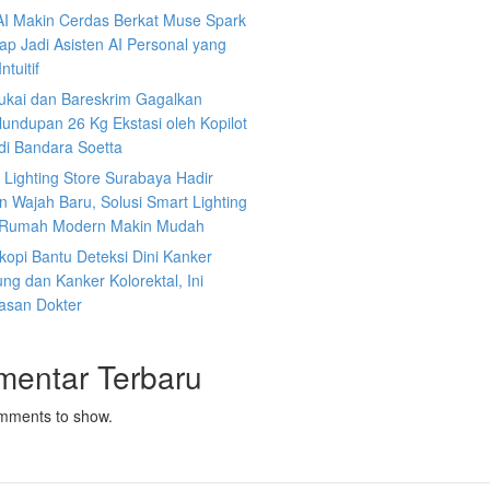
AI Makin Cerdas Berkat Muse Spark
iap Jadi Asisten AI Personal yang
ntuitif
ukai dan Bareskrim Gagalkan
undupan 26 Kg Ekstasi oleh Kopilot
di Bandara Soetta
s Lighting Store Surabaya Hadir
 Wajah Baru, Solusi Smart Lighting
 Rumah Modern Makin Mudah
opi Bantu Deteksi Dini Kanker
g dan Kanker Kolorektal, Ini
lasan Dokter
mentar Terbaru
mments to show.