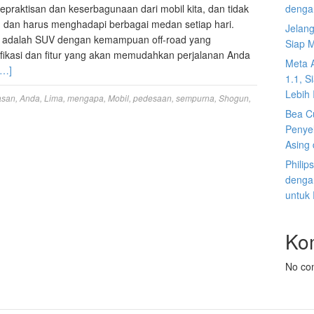
epraktisan dan keserbagunaan dari mobil kita, dan tidak
denga
aan dan harus menghadapi berbagai medan setiap hari.
Jelan
h adalah SUV dengan kemampuan off-road yang
Siap 
ikasi dan fitur yang akan memudahkan perjalanan Anda
Meta 
e…]
1.1, S
Lebih I
asan
,
Anda
,
Lima
,
mengapa
,
Mobil
,
pedesaan
,
sempurna
,
Shogun
,
Bea C
Penyel
Asing 
Philip
dengan
untuk
Ko
No co