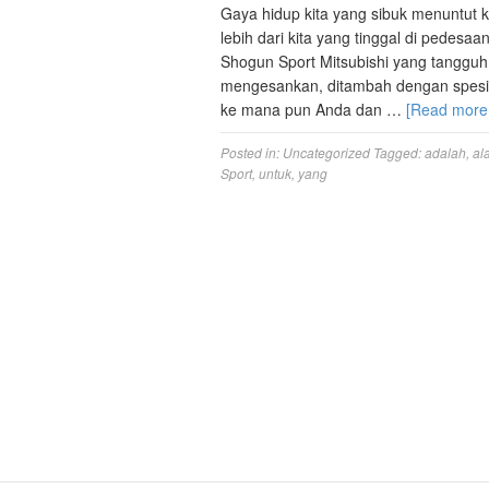
Gaya hidup kita yang sibuk menuntut k
lebih dari kita yang tinggal di pedes
Shogun Sport Mitsubishi yang tanggu
mengesankan, ditambah dengan spesif
ke mana pun Anda dan …
[Read mor
Posted in:
Uncategorized
Tagged:
adalah
,
al
Sport
,
untuk
,
yang