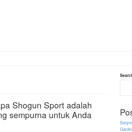
Searc
pa Shogun Sport adalah
Po
ng sempurna untuk Anda
Sixtyn
Garden