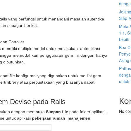
denga
Jelan
Siap 
ails yang berfungsi untuk menangani masalah autentika
han sebagai berikut.
Meta 
1.1, S
Lebih I
dan Cotroller
Bea C
k memiliki multiple model untuk melakukan autentikasi
Penyel
sehingga memudahkan penggunaan gem ini dengan hanya
Asing 
g dibutuhkan.
Philip
dengan
apat file konfigurasi yang digunakan untuk me-list gem
untuk
rti library atau perpustakaan yang biasanya dapat
Ko
m Devise pada Rails
No co
ilakukan dengan membuka
Simpan file
pada folder aplikasi.
e untuk aplikasi
pekerjaan rumah_manajemen
.