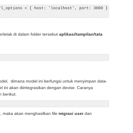
l_options = { host: 'localhost', port: 3000 }

erletak di dalam folder tersebut
aplikasi/tampilan/tata
del, dimana model ini berfungsi untuk menyimpan data-
l ini akan diintegrasikan dengan devise. Caranya
 berikut.
, maka akan menghasilkan file
migrasi user
dan