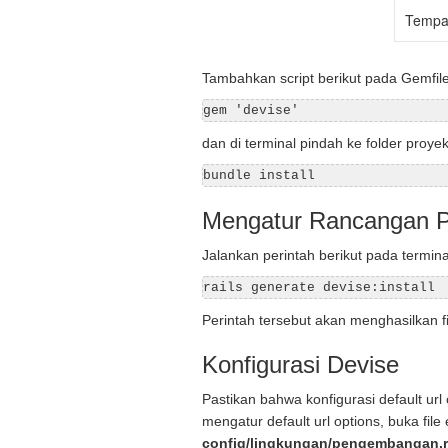
Tempat
Tambahkan script berikut pada Gemfile
gem 'devise'
dan di terminal pindah ke folder proye
bundle install
Mengatur Rancangan P
Jalankan perintah berikut pada termina
rails generate devise:install
Perintah tersebut akan menghasilkan fi
Konfigurasi Devise
Pastikan bahwa konfigurasi default url 
mengatur default url options, buka file
config/lingkungan/pengembangan.r