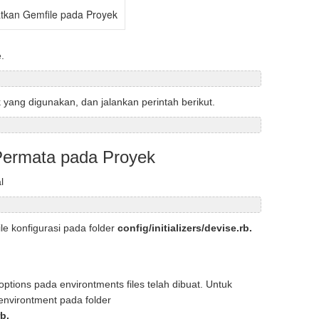
kan Gemfile pada Proyek
.
k yang digunakan, dan jalankan perintah berikut.
ermata pada Proyek
l
le konfigurasi pada folder
config/initializers/devise.rb.
options pada environtments files telah dibuat. Untuk
 environtment pada folder
b.