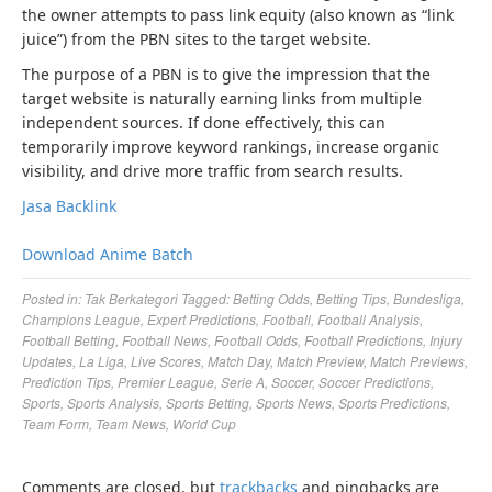
the owner attempts to pass link equity (also known as “link
juice”) from the PBN sites to the target website.
The purpose of a PBN is to give the impression that the
target website is naturally earning links from multiple
independent sources. If done effectively, this can
temporarily improve keyword rankings, increase organic
visibility, and drive more traffic from search results.
Jasa Backlink
Download Anime Batch
Posted in:
Tak Berkategori
Tagged:
Betting Odds
,
Betting Tips
,
Bundesliga
,
Champions League
,
Expert Predictions
,
Football
,
Football Analysis
,
Football Betting
,
Football News
,
Football Odds
,
Football Predictions
,
Injury
Updates
,
La Liga
,
Live Scores
,
Match Day
,
Match Preview
,
Match Previews
,
Prediction Tips
,
Premier League
,
Serie A
,
Soccer
,
Soccer Predictions
,
Sports
,
Sports Analysis
,
Sports Betting
,
Sports News
,
Sports Predictions
,
Team Form
,
Team News
,
World Cup
Comments are closed, but
trackbacks
and pingbacks are