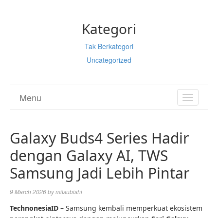
Kategori
Tak Berkategori
Uncategorized
Menu
TOGGL
NAVIGA
Galaxy Buds4 Series Hadir
dengan Galaxy AI, TWS
Samsung Jadi Lebih Pintar
9 March 2026
by
mitsubishi
TechnonesiaID
– Samsung kembali memperkuat ekosistem