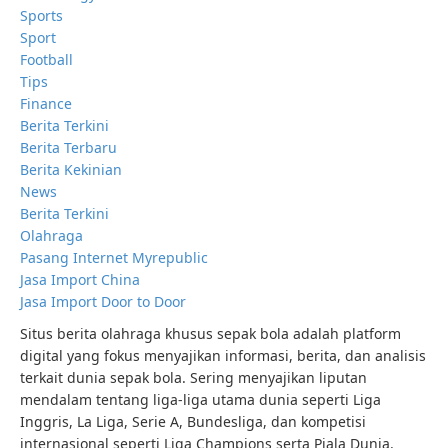
Sports
Sport
Football
Tips
Finance
Berita Terkini
Berita Terbaru
Berita Kekinian
News
Berita Terkini
Olahraga
Pasang Internet Myrepublic
Jasa Import China
Jasa Import Door to Door
Situs berita olahraga khusus sepak bola adalah platform
digital yang fokus menyajikan informasi, berita, dan analisis
terkait dunia sepak bola. Sering menyajikan liputan
mendalam tentang liga-liga utama dunia seperti Liga
Inggris, La Liga, Serie A, Bundesliga, dan kompetisi
internasional seperti Liga Champions serta Piala Dunia.