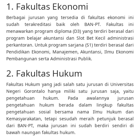
1. Fakultas Ekonomi
Berbagai jurusan yang tersedia di fakultas ekonomi ini
sudah terakreditasi baik oleh BAN-PT. Fakultas ini
menawarkan program diploma (D3) yang terdiri berasal dari
program belajar akuntansi dan Slot Bet Kecil administrasi
perkantoran. Untuk program sarjana (S1) terdiri berasal dari
Pendidikan Ekonomi, Manajemen, Akuntansi, Ilmu Ekonomi
Pembangunan serta Administrasi Publik.
2. Fakultas Hukum
Fakultas Hukum yang jadi salah satu jurusan di Universitas
Negeri Gorontalo hanya miliki satu jurusan saja, yaitu
pengetahuan hukum. Pada awalannya jurusan
pengetahuan hukum berada dalam lingkup fakultas
pengetahuan sosial bersama nama Ilmu Hukum dan
Kemasyarakatan, tetapi sesudah meraih petunjuk berasal
dari BAN-PT, maka jurusan ini sudah berdiri sendiri di
bawah naungan fakultas hukum.