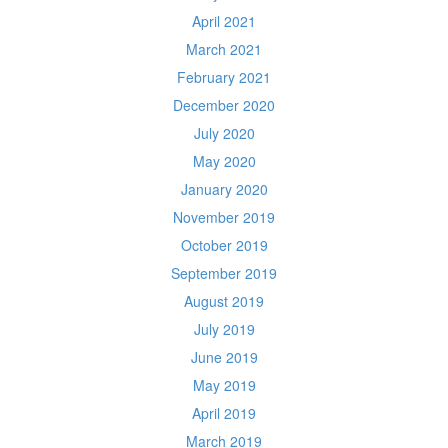
April 2021
March 2021
February 2021
December 2020
July 2020
May 2020
January 2020
November 2019
October 2019
September 2019
August 2019
July 2019
June 2019
May 2019
April 2019
March 2019