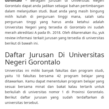
Gorontalo
– Beragam jurusan di Universitas Negeri
Gorontalo dapat anda jadikan sebagai bahan pertimbangan
dalam melanjutkan studi. Buat anda yang masih bingung
milih kuliah di perguruan tinggi mana, salah satu
perguruan tinggi yang harus anda ketahui adalah
Universitas Negeri yang tersedia di Gorontalo ini sudah
meraih akreditasi A pada th. 2018. Oleh dikarenakan itu, yuk
review informasi terkait jurusan yang tersedia di universitas
berikut di bawah ini.
Daftar Jurusan Di Universitas
Negeri Gorontalo
Universitas ini miliki banyak fakultas dan program studi,
yaitu 10 fakultas bersama 42 program belajar yang
ditawarkan. Kamu dapat menentukan program belajar yang
sesuai bersama minat dan bakat kalau tertarik untuk
berkuliah di universitas nomor 1 di Provinsi Gorontalo.
Berikut daftar jurusan yang sudah terdaftarkan di
universitas tersebut.