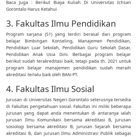
Baca Juga : Berikut Biaya Kuliah Di Universitas Ichsan
Gorontalo Harus Ketahui
3. Fakultas Ilmu Pendidikan
Program sarjana (S1) yang terdiri berasal dari program
belajar Bimbingan Konseling, Manajemen Pendidikan,
Pendidikan Luar Sekolah, Pendidikan Guru Sekolah Dasar,
Pendidikan Anak Usia Dini. Berbagai program belajar
berikut sudah terakreditasi baik, tetapi pada th. 2021 untuk
program belajar manajemen pendidikan sudah meraih
akreditasi terlalu baik oleh BAN-PT.
4. Fakultas Ilmu Sosial
Jurusan di Universitas Negeri Gorontalo seterusnya tersedia
di Fakultas pengetahuan sosial. Fakultas ini miliki beberapa
jurusan yang dapat anda menentukan di antaranya ialah
jurusan Ilmu Komunikasi bersama akreditasi B, jurusan
sosiologi bersama akreditasi B, jurusan Sejarah bersama
akreditasi B, dan jurusan Ilmu Administrasi Publik sebagai