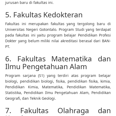
jurusan baru di fakultas ini.
5. Fakultas Kedokteran
Fakultas ini merupakan fakultas yang tergolong baru di
Universitas Negeri Gotontalo. Program Studi yang terdapat
pada fakultas ini yaitu program belajar Pendidikan Profesi
Dokter yang belum miliki nilai akreditasi berasal dari BAN-
PT.
6. Fakultas Matematika dan
Ilmu Pengetahuan Alam
Program sarjana (S1) yang terdiri atas program belajar
biologi, pendidikan biologi, fisika, pendidikan fisika, kimia,
Pendidikan Kimia, Matematika, Pendidikan Matematika,
Statistika, Pendidikan Ilmu Pengetahuan Alam, Pendidikan
Geografi, dan Teknik Geologi.
7. Fakultas Olahraga dan