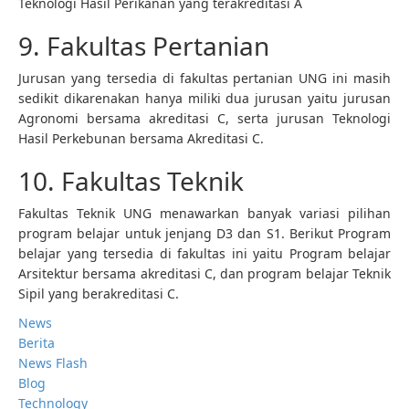
Teknologi Hasil Perikanan yang terakreditasi A
9. Fakultas Pertanian
Jurusan yang tersedia di fakultas pertanian UNG ini masih
sedikit dikarenakan hanya miliki dua jurusan yaitu jurusan
Agronomi bersama akreditasi C, serta jurusan Teknologi
Hasil Perkebunan bersama Akreditasi C.
10. Fakultas Teknik
Fakultas Teknik UNG menawarkan banyak variasi pilihan
program belajar untuk jenjang D3 dan S1. Berikut Program
belajar yang tersedia di fakultas ini yaitu Program belajar
Arsitektur bersama akreditasi C, dan program belajar Teknik
Sipil yang berakreditasi C.
News
Berita
News Flash
Blog
Technology