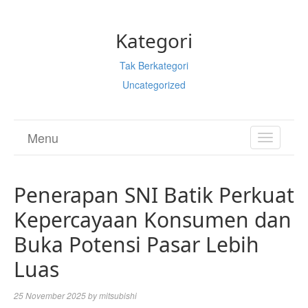
Kategori
Tak Berkategori
Uncategorized
Menu
TOGGL
NAVIGA
Penerapan SNI Batik Perkuat
Kepercayaan Konsumen dan
Buka Potensi Pasar Lebih
Luas
25 November 2025
by
mitsubishi