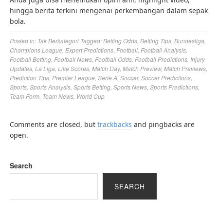
hingga berita terkini mengenai perkembangan dalam sepak
bola.
Posted in:
Tak Berkategori
Tagged:
Betting Odds
,
Betting Tips
,
Bundesliga
,
Champions League
,
Expert Predictions
,
Football
,
Football Analysis
,
Football Betting
,
Football News
,
Football Odds
,
Football Predictions
,
Injury
Updates
,
La Liga
,
Live Scores
,
Match Day
,
Match Preview
,
Match Previews
,
Prediction Tips
,
Premier League
,
Serie A
,
Soccer
,
Soccer Predictions
,
Sports
,
Sports Analysis
,
Sports Betting
,
Sports News
,
Sports Predictions
,
Team Form
,
Team News
,
World Cup
Comments are closed, but
trackbacks
and pingbacks are
open.
Search
SEARCH