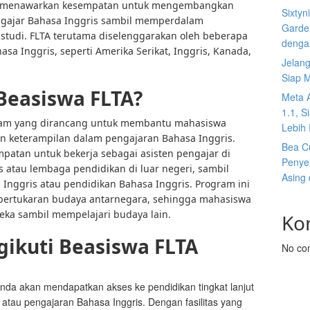
ni menawarkan kesempatan untuk mengembangkan
Sixtyn
engajar Bahasa Inggris sambil memperdalam
Garden
tudi. FLTA terutama diselenggarakan oleh beberapa
denga
asa Inggris, seperti Amerika Serikat, Inggris, Kanada,
Jelan
Siap 
Beasiswa FLTA?
Meta 
1.1, S
ram yang dirancang untuk membantu mahasiswa
Lebih I
 keterampilan dalam pengajaran Bahasa Inggris.
Bea C
mpatan untuk bekerja sebagai asisten pengajar di
Penyel
as atau lembaga pendidikan di luar negeri, sambil
Asing 
 Inggris atau pendidikan Bahasa Inggris. Program ini
i pertukaran budaya antarnegara, sehingga mahasiswa
ka sambil mempelajari budaya lain.
Ko
ikuti Beasiswa FLTA
No co
nda akan mendapatkan akses ke pendidikan tingkat lanjut
 atau pengajaran Bahasa Inggris. Dengan fasilitas yang