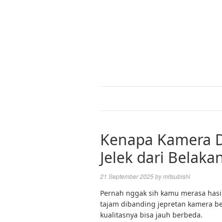
Kenapa Kamera D
Jelek dari Belaka
21 September 2025
by
mitsubishi
Pernah nggak sih kamu merasa hasil
tajam dibanding jepretan kamera be
kualitasnya bisa jauh berbeda.