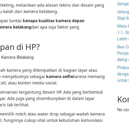
denga
rketing, melainkan ada alasan teknis dan desain yang
u kalah dari kamera belakang.
Jelan
Siap 
upas tuntas
kenapa kualitas kamera depan
Meta 
kamera belakang
dan apa saja faktor yang
1.1, S
Lebih I
pan di HP?
Bea C
Penyel
ri Kamera Belakang
Asing 
Philip
ah kamera yang ditempatkan di bagian layar atau
dengan
rab menyebutnya sebagai
kamera selfie
karena memang
untuk
call, atau konten media sosial.
ervariasi tergantung desain HP. Ada yang berbentuk
Ko
s layar. Ada juga yang disembunyikan di dalam layar
is tak terlihat.
No co
memilih notch atau water drop sebagai wadah kamera
, fungsinya cukup vital untuk kebutuhan komunikasi