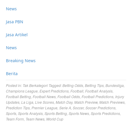
News
Jasa PBN
Jasa Artikel
News
Breaking News
Berita
Posted in:
Tak Berkategori
Tagged:
Betting Odds
,
Betting Tips
,
Bundesliga
,
Champions League
,
Expert Predictions
,
Football
,
Football Analysis
,
Football Betting
,
Football News
,
Football Odds
,
Football Predictions
,
Injury
Updates
,
La Liga
,
Live Scores
,
Match Day
,
Match Preview
,
Match Previews
,
Prediction Tips
,
Premier League
,
Serie A
,
Soccer
,
Soccer Predictions
,
Sports
,
Sports Analysis
,
Sports Betting
,
Sports News
,
Sports Predictions
,
Team Form
,
Team News
,
World Cup