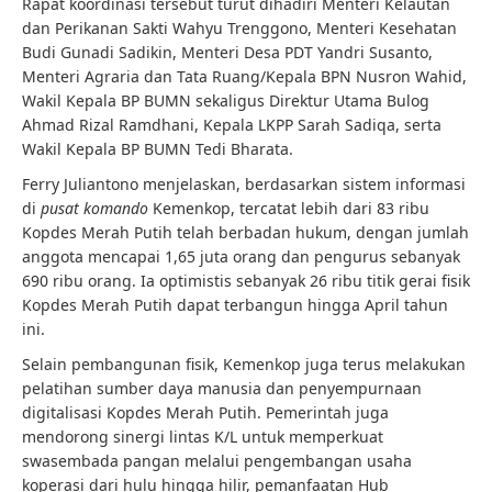
Rapat koordinasi tersebut turut dihadiri Menteri Kelautan
dan Perikanan Sakti Wahyu Trenggono, Menteri Kesehatan
Budi Gunadi Sadikin, Menteri Desa PDT Yandri Susanto,
Menteri Agraria dan Tata Ruang/Kepala BPN Nusron Wahid,
Wakil Kepala BP BUMN sekaligus Direktur Utama Bulog
Ahmad Rizal Ramdhani, Kepala LKPP Sarah Sadiqa, serta
Wakil Kepala BP BUMN Tedi Bharata.
Ferry Juliantono menjelaskan, berdasarkan sistem informasi
di
pusat komando
Kemenkop, tercatat lebih dari 83 ribu
Kopdes Merah Putih telah berbadan hukum, dengan jumlah
anggota mencapai 1,65 juta orang dan pengurus sebanyak
690 ribu orang. Ia optimistis sebanyak 26 ribu titik gerai fisik
Kopdes Merah Putih dapat terbangun hingga April tahun
ini.
Selain pembangunan fisik, Kemenkop juga terus melakukan
pelatihan sumber daya manusia dan penyempurnaan
digitalisasi Kopdes Merah Putih. Pemerintah juga
mendorong sinergi lintas K/L untuk memperkuat
swasembada pangan melalui pengembangan usaha
koperasi dari hulu hingga hilir, pemanfaatan Hub