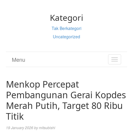
Kategori
Tak Berkategori
Uncategorized
Menu
TOGGL
NAVIGA
Menkop Percepat
Pembangunan Gerai Kopdes
Merah Putih, Target 80 Ribu
Titik
19 January 2026
by
mitsubishi