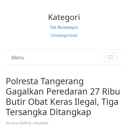
Kategori
Tak Berkategori
Uncategorized
Menu
TOGGL
NAVIGA
Polresta Tangerang
Gagalkan Peredaran 27 Ribu
Butir Obat Keras Ilegal, Tiga
Tersangka Ditangkap
29 June 2026
by
mitsubishi