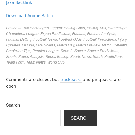
Jasa Backlink
Download Anime Batch
Posted in:
Tak Berkategori
Tagged:
Betting Odds
,
Betting Tips
,
Bundesliga
,
Champions League
,
Expert Predictions
,
Football
,
Football Analysis
,
Football Betting
,
Football News
,
Football Odds
,
Football Predictions
,
Injury
Updates
,
La Liga
,
Live Scores
,
Match Day
,
Match Preview
,
Match Previews
,
Prediction Tips
,
Premier League
,
Serie A
,
Soccer
,
Soccer Predictions
,
Sports
,
Sports Analysis
,
Sports Betting
,
Sports News
,
Sports Predictions
,
Team Form
,
Team News
,
World Cup
Comments are closed, but
trackbacks
and pingbacks are
open.
Search
SEARCH