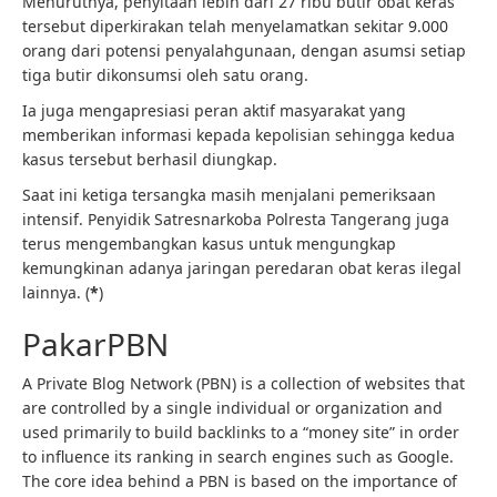
Menurutnya, penyitaan lebih dari 27 ribu butir obat keras
tersebut diperkirakan telah menyelamatkan sekitar 9.000
orang dari potensi penyalahgunaan, dengan asumsi setiap
tiga butir dikonsumsi oleh satu orang.
Ia juga mengapresiasi peran aktif masyarakat yang
memberikan informasi kepada kepolisian sehingga kedua
kasus tersebut berhasil diungkap.
Saat ini ketiga tersangka masih menjalani pemeriksaan
intensif. Penyidik Satresnarkoba Polresta Tangerang juga
terus mengembangkan kasus untuk mengungkap
kemungkinan adanya jaringan peredaran obat keras ilegal
lainnya. (
*
)
PakarPBN
A Private Blog Network (PBN) is a collection of websites that
are controlled by a single individual or organization and
used primarily to build backlinks to a “money site” in order
to influence its ranking in search engines such as Google.
The core idea behind a PBN is based on the importance of