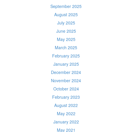
September 2025
August 2025
July 2025
June 2025
May 2025
March 2025
February 2025
January 2025
December 2024
November 2024
October 2024
February 2023
August 2022
May 2022
January 2022
May 2021