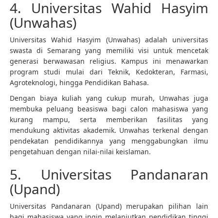
4. Universitas Wahid Hasyim
(Unwahas)
Universitas Wahid Hasyim (Unwahas) adalah universitas
swasta di Semarang yang memiliki visi untuk mencetak
generasi berwawasan religius. Kampus ini menawarkan
program studi mulai dari Teknik, Kedokteran, Farmasi,
Agroteknologi, hingga Pendidikan Bahasa.
Dengan biaya kuliah yang cukup murah, Unwahas juga
membuka peluang beasiswa bagi calon mahasiswa yang
kurang mampu, serta memberikan fasilitas yang
mendukung aktivitas akademik. Unwahas terkenal dengan
pendekatan pendidikannya yang menggabungkan ilmu
pengetahuan dengan nilai-nilai keislaman.
5. Universitas Pandanaran
(Upand)
Universitas Pandanaran (Upand) merupakan pilihan lain
bagi mahasiswa yang ingin melanjutkan pendidikan tinggi