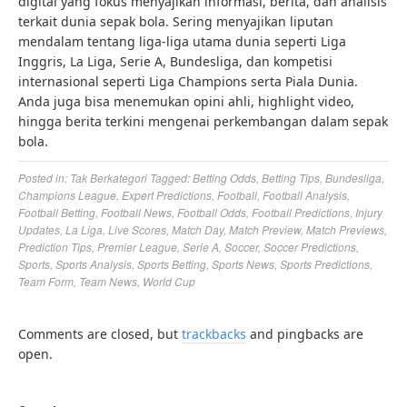
digital yang fokus menyajikan informasi, berita, dan analisis
terkait dunia sepak bola. Sering menyajikan liputan
mendalam tentang liga-liga utama dunia seperti Liga
Inggris, La Liga, Serie A, Bundesliga, dan kompetisi
internasional seperti Liga Champions serta Piala Dunia.
Anda juga bisa menemukan opini ahli, highlight video,
hingga berita terkini mengenai perkembangan dalam sepak
bola.
Posted in:
Tak Berkategori
Tagged:
Betting Odds
,
Betting Tips
,
Bundesliga
,
Champions League
,
Expert Predictions
,
Football
,
Football Analysis
,
Football Betting
,
Football News
,
Football Odds
,
Football Predictions
,
Injury
Updates
,
La Liga
,
Live Scores
,
Match Day
,
Match Preview
,
Match Previews
,
Prediction Tips
,
Premier League
,
Serie A
,
Soccer
,
Soccer Predictions
,
Sports
,
Sports Analysis
,
Sports Betting
,
Sports News
,
Sports Predictions
,
Team Form
,
Team News
,
World Cup
Comments are closed, but
trackbacks
and pingbacks are
open.