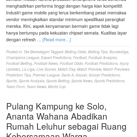
menghadirkan performa tinggi dengan harga kian kompetitif.
Industri game mobile yang terus berkembang pesat memaksa
vendor meningkatkan standar minimum spesifikasi perangkat
mereka. Kini, aspek kenyamanan bermain game tidak lagi
hanya bertumpu pada kekuatan chipset semata. Kualitas layar
dengan refresh …
[Read more…]
Posted in:
Tak Berkategori
Tagged:
Betting Odds
,
Betting Tips
,
Bundesliga
,
Champions League
,
Expert Predictions
,
Football
,
Football Analysis
,
Football Betting
,
Football News
,
Football Odds
,
Football Predictions
,
Injury
Updates
,
La Liga
,
Live Scores
,
Match Day
,
Match Preview
,
Match Previews
,
Prediction Tips
,
Premier League
,
Serie A
,
Soccer
,
Soccer Predictions
,
Sports
,
Sports Analysis
,
Sports Betting
,
Sports News
,
Sports Predictions
,
Team Form
,
Team News
,
World Cup
Pulang Kampung ke Solo,
Ananta Wahana Abadikan
Rumah Leluhur sebagai Ruang
Kebersamaan Warga