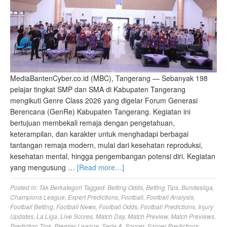
MediaBantenCyber.co.id (MBC), Tangerang — Sebanyak 198
pelajar tingkat SMP dan SMA di Kabupaten Tangerang
mengikuti Genre Class 2026 yang digelar Forum Generasi
Berencana (GenRe) Kabupaten Tangerang. Kegiatan ini
bertujuan membekali remaja dengan pengetahuan,
keterampilan, dan karakter untuk menghadapi berbagai
tantangan remaja modern, mulai dari kesehatan reproduksi,
kesehatan mental, hingga pengembangan potensi diri. Kegiatan
yang mengusung …
[Read more…]
Posted in:
Tak Berkategori
Tagged:
Betting Odds
,
Betting Tips
,
Bundesliga
,
Champions League
,
Expert Predictions
,
Football
,
Football Analysis
,
Football Betting
,
Football News
,
Football Odds
,
Football Predictions
,
Injury
Updates
,
La Liga
,
Live Scores
,
Match Day
,
Match Preview
,
Match Previews
,
Prediction Tips
,
Premier League
,
Serie A
,
Soccer
,
Soccer Predictions
,