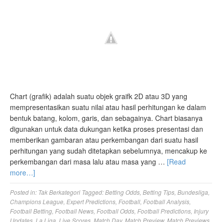
Chart (grafik) adalah suatu objek graifk 2D atau 3D yang
mempresentasikan suatu nilai atau hasil perhitungan ke dalam
bentuk batang, kolom, garis, dan sebagainya. Chart biasanya
digunakan untuk data dukungan ketika proses presentasi dan
memberikan gambaran atau perkembangan dari suatu hasil
perhitungan yang sudah ditetapkan sebelumnya, mencakup ke
perkembangan dari masa lalu atau masa yang …
[Read
more…]
Posted in:
Tak Berkategori
Tagged:
Betting Odds
,
Betting Tips
,
Bundesliga
,
Champions League
,
Expert Predictions
,
Football
,
Football Analysis
,
Football Betting
,
Football News
,
Football Odds
,
Football Predictions
,
Injury
Updates
,
La Liga
,
Live Scores
,
Match Day
,
Match Preview
,
Match Previews
,