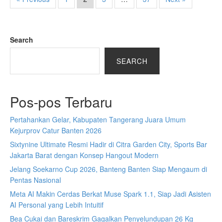
Search
SEARCH
Pos-pos Terbaru
Pertahankan Gelar, Kabupaten Tangerang Juara Umum
Kejurprov Catur Banten 2026
Sixtynine Ultimate Resmi Hadir di Citra Garden City, Sports Bar
Jakarta Barat dengan Konsep Hangout Modern
Jelang Soekarno Cup 2026, Banteng Banten Siap Mengaum di
Pentas Nasional
Meta AI Makin Cerdas Berkat Muse Spark 1.1, Siap Jadi Asisten
AI Personal yang Lebih Intuitif
Bea Cukai dan Bareskrim Gagalkan Penyelundupan 26 Kg