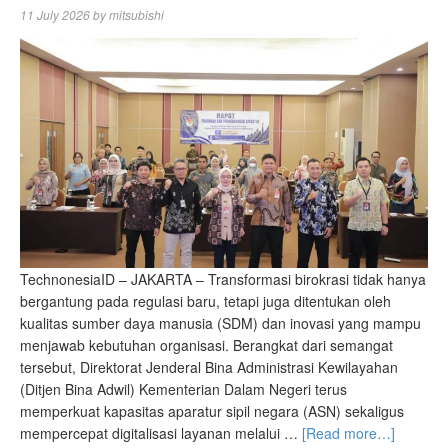
11 July 2026
by
mitsubishi
TechnonesiaID – JAKARTA – Transformasi birokrasi tidak hanya
bergantung pada regulasi baru, tetapi juga ditentukan oleh
kualitas sumber daya manusia (SDM) dan inovasi yang mampu
menjawab kebutuhan organisasi. Berangkat dari semangat
tersebut, Direktorat Jenderal Bina Administrasi Kewilayahan
(Ditjen Bina Adwil) Kementerian Dalam Negeri terus
memperkuat kapasitas aparatur sipil negara (ASN) sekaligus
mempercepat digitalisasi layanan melalui …
[Read more…]