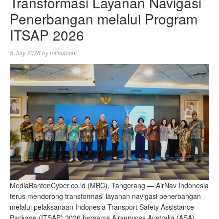
Transformasi Layanan Navigasi
Penerbangan melalui Program
ITSAP 2026
5 July 2026
by
mitsubishi
MediaBantenCyber.co.id (MBC), Tangerang — AirNav Indonesia
terus mendorong transformasi layanan navigasi penerbangan
melalui pelaksanaan Indonesia Transport Safety Assistance
Package (ITSAP) 2026 bersama Airservices Australia (ASA).