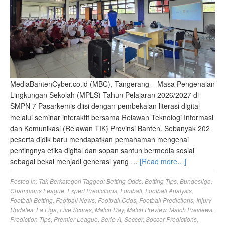
MediaBantenCyber.co.id (MBC), Tangerang – Masa Pengenalan
Lingkungan Sekolah (MPLS) Tahun Pelajaran 2026/2027 di
SMPN 7 Pasarkemis diisi dengan pembekalan literasi digital
melalui seminar interaktif bersama Relawan Teknologi Informasi
dan Komunikasi (Relawan TIK) Provinsi Banten. Sebanyak 202
peserta didik baru mendapatkan pemahaman mengenai
pentingnya etika digital dan sopan santun bermedia sosial
sebagai bekal menjadi generasi yang …
[Read more…]
Posted in:
Tak Berkategori
Tagged:
Betting Odds
,
Betting Tips
,
Bundesliga
,
Champions League
,
Expert Predictions
,
Football
,
Football Analysis
,
Football Betting
,
Football News
,
Football Odds
,
Football Predictions
,
Injury
Updates
,
La Liga
,
Live Scores
,
Match Day
,
Match Preview
,
Match Previews
,
Prediction Tips
,
Premier League
,
Serie A
,
Soccer
,
Soccer Predictions
,