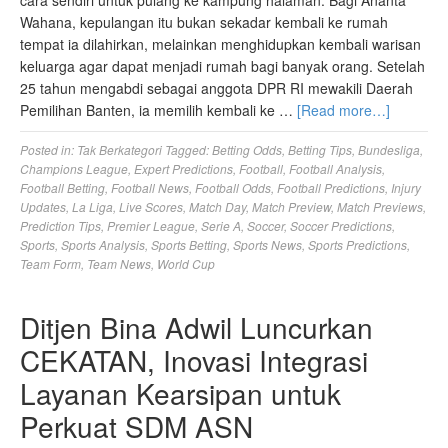
cara sendiri untuk pulang ke kampung halaman. Bagi Ananta
Wahana, kepulangan itu bukan sekadar kembali ke rumah
tempat ia dilahirkan, melainkan menghidupkan kembali warisan
keluarga agar dapat menjadi rumah bagi banyak orang. Setelah
25 tahun mengabdi sebagai anggota DPR RI mewakili Daerah
Pemilihan Banten, ia memilih kembali ke …
[Read more…]
Posted in:
Tak Berkategori
Tagged:
Betting Odds
,
Betting Tips
,
Bundesliga
,
Champions League
,
Expert Predictions
,
Football
,
Football Analysis
,
Football Betting
,
Football News
,
Football Odds
,
Football Predictions
,
Injury
Updates
,
La Liga
,
Live Scores
,
Match Day
,
Match Preview
,
Match Previews
,
Prediction Tips
,
Premier League
,
Serie A
,
Soccer
,
Soccer Predictions
,
Sports
,
Sports Analysis
,
Sports Betting
,
Sports News
,
Sports Predictions
,
Team Form
,
Team News
,
World Cup
Ditjen Bina Adwil Luncurkan
CEKATAN, Inovasi Integrasi
Layanan Kearsipan untuk
Perkuat SDM ASN