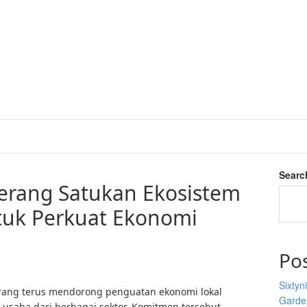
Searc
Serang Satukan Ekosistem
tuk Perkuat Ekonomi
Po
Sixtyn
rang terus mendorong penguatan ekonomi lokal
Garden
 usaha dari berbagai sektor. Komitmen tersebut