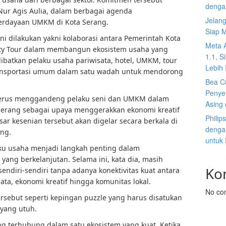
denga
 Nur Agis Aulia, dalam berbagai agenda
Jelan
rdayaan UMKM di Kota Serang.
Siap 
ni dilakukan yakni kolaborasi antara Pemerintah Kota
Meta 
ty Tour dalam membangun ekosistem usaha yang
1.1, S
elibatkan pelaku usaha pariwisata, hotel, UMKM, tour
Lebih I
transportasi umum dalam satu wadah untuk mendorong
Bea C
Penyel
 terus menggandeng pelaku seni dan UMKM dalam
Asing 
erang sebagai upaya menggerakkan ekonomi kreatif
Philip
ar kesenian tersebut akan digelar secara berkala di
dengan
ang.
untuk
aku usaha menjadi langkah penting dalam
ng berkelanjutan. Selama ini, kata dia, masih
Ko
endiri-sendiri tanpa adanya konektivitas kuat antara
ata, ekonomi kreatif hingga komunitas lokal.
No co
ersebut seperti kepingan puzzle yang harus disatukan
yang utuh.
ng terhubung dalam satu ekosistem yang kuat. Ketika