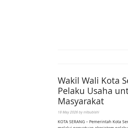
Wakil Wali Kota 
Pelaku Usaha un
Masyarakat
18 May 2026
by
mitsubishi
KOTA SERANG – Pemerintah Kota Se
melalui penyatuan ekosistem pelaku