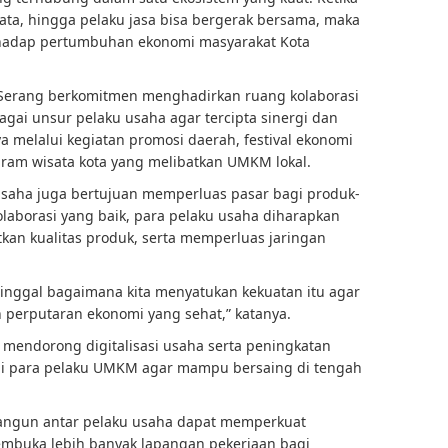
sata, hingga pelaku jasa bisa bergerak bersama, maka
hadap pertumbuhan ekonomi masyarakat Kota
 Serang berkomitmen menghadirkan ruang kolaborasi
i unsur pelaku usaha agar tercipta sinergi dan
a melalui kegiatan promosi daerah, festival ekonomi
ram wisata kota yang melibatkan UMKM lokal.
saha juga bertujuan memperluas pasar bagi produk-
olaborasi yang baik, para pelaku usaha diharapkan
kan kualitas produk, serta memperluas jaringan
 Tinggal bagaimana kita menyatukan kekuatan itu agar
perputaran ekonomi yang sehat,” katanya.
s mendorong digitalisasi usaha serta peningkatan
gi para pelaku UMKM agar mampu bersaing di tengah
bangun antar pelaku usaha dapat memperkuat
membuka lebih banyak lapangan pekerjaan bagi