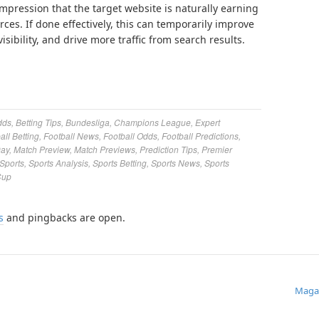
impression that the target website is naturally earning
ces. If done effectively, this can temporarily improve
sibility, and drive more traffic from search results.
dds
,
Betting Tips
,
Bundesliga
,
Champions League
,
Expert
all Betting
,
Football News
,
Football Odds
,
Football Predictions
,
Day
,
Match Preview
,
Match Previews
,
Prediction Tips
,
Premier
Sports
,
Sports Analysis
,
Sports Betting
,
Sports News
,
Sports
Cup
s
and pingbacks are open.
Maga